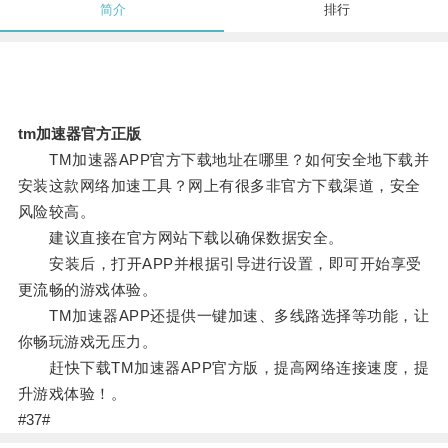
简介
排行
tm加速器官方正版
TM加速器APP官方下载地址在哪里？如何安全地下载并
安装这款网络加速工具？网上有很多非官方下载渠道，安全
风险较高。
建议直接在官方网站下载以确保数据安全。
安装后，打开APP并根据引导进行设置，即可开始享受
更流畅的游戏体验。
TM加速器APP还提供一键加速、多线路选择等功能，让
你畅玩游戏无压力。
赶快下载TM加速器APP官方版，提高网络连接速度，提
升游戏体验！。
#37#