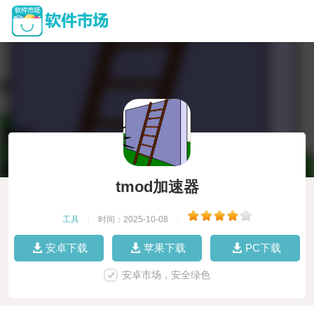
tmod加速器
工具
|
时间：2025-10-08
|
安卓下载
苹果下载
PC下载
安卓市场，安全绿色