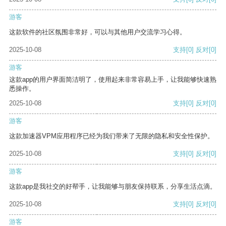
游客
这款软件的社区氛围非常好，可以与其他用户交流学习心得。
2025-10-08
支持
[0]
反对
[0]
游客
这款app的用户界面简洁明了，使用起来非常容易上手，让我能够快速熟
悉操作。
2025-10-08
支持
[0]
反对
[0]
游客
这款加速器VPM应用程序已经为我们带来了无限的隐私和安全性保护。
2025-10-08
支持
[0]
反对
[0]
游客
这款app是我社交的好帮手，让我能够与朋友保持联系，分享生活点滴。
2025-10-08
支持
[0]
反对
[0]
游客