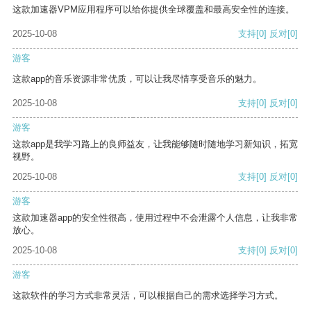
这款加速器VPM应用程序可以给你提供全球覆盖和最高安全性的连接。
2025-10-08
支持
[0]
反对
[0]
游客
这款app的音乐资源非常优质，可以让我尽情享受音乐的魅力。
2025-10-08
支持
[0]
反对
[0]
游客
这款app是我学习路上的良师益友，让我能够随时随地学习新知识，拓宽
视野。
2025-10-08
支持
[0]
反对
[0]
游客
这款加速器app的安全性很高，使用过程中不会泄露个人信息，让我非常
放心。
2025-10-08
支持
[0]
反对
[0]
游客
这款软件的学习方式非常灵活，可以根据自己的需求选择学习方式。