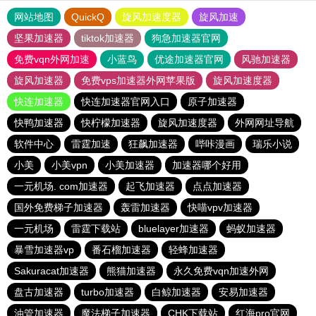
网站地图
QuickQ
旋风加速度器
旋风加速
坚果加速器
tiktok加速器
狗急加速器官网
免费vqn外网加速
小蓝鸟
优途加速器官网
风驰加速器
旋风加速器
免费vps加速器外网苹果版
旋风加速度器
快连加速器
快连加速器官网入口
原子加速器
快鸭加速器
快柠檬加速器
旋风加速度器
外网网址导航
软件中心
雷霆加速
狂飙加速器
哔咔漫画
瑞乐小说
小美
小美vpn
小美加速器
加速器哪个好用
一元机场. com加速器
起飞加速器
点点加速器
国外免费梯子加速器
轰雷加速器
快喵vpv加速器
一元机场
雷霆下载站
bluelayer加速器
蚂蚁加速器
暴雪加速器vp
番石榴加速器
轻蜂加速器
Sakuracat加速器
熊猫加速器
永久免费vqn加速外网
盘古加速器
turbo加速器
白鲸加速器
安易加速器
油管加速器
魔法梯子加速器
CHK下载站
红海pro官网