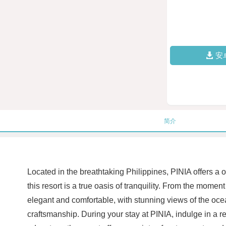
安
简介
Located in the breathtaking Philippines, PINIA offers a
this resort is a true oasis of tranquility. From the mom
elegant and comfortable, with stunning views of the ocea
craftsmanship. During your stay at PINIA, indulge in a r