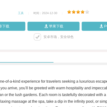
工具
|
时间：2024-12-30
|
卓下载
苹果下载
安卓市场，安全绿色
 one-of-a-kind experience for travelers seeking a luxurious esca
ent you arrive, you'll be greeted with warm hospitality and impe
n or the lush gardens. Each room is tastefully decorated with a 
elaxing massage at the spa, take a dip in the infinity pool, or s