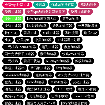
免费vqn外网加速
小蓝鸟
优途加速器官网
风驰加速器
旋风加速器
免费vps加速器外网苹果版
旋风加速度器
快连加速器
快连加速器官网入口
原子加速器
快鸭加速器
快柠檬加速器
旋风加速度器
外网网址导航
软件中心
雷霆加速
狂飙加速器
哔咔漫画
瑞乐小说
小美
小美vpn
小美加速器
加速器哪个好用
一元机场. com加速器
起飞加速器
点点加速器
国外免费梯子加速器
轰雷加速器
快喵vpv加速器
一元机场
雷霆下载站
bluelayer加速器
蚂蚁加速器
暴雪加速器vp
番石榴加速器
轻蜂加速器
Sakuracat加速器
熊猫加速器
永久免费vqn加速外网
盘古加速器
turbo加速器
白鲸加速器
安易加速器
油管加速器
魔法梯子加速器
CHK下载站
红海pro官网
免费vqn外网
飞兔加速器
巴博下载站
baacloud官网
雷轰加速器
雷霆每天免费2小时
快柠檬加速器官网