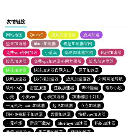
友情链接
网站地图
QuickQ
旋风加速度器
旋风加速
坚果加速器
tiktok加速器
狗急加速器官网
免费vqn外网加速
小蓝鸟
优途加速器官网
风驰加速器
旋风加速器
免费vps加速器外网苹果版
旋风加速度器
快连加速器
快连加速器官网入口
原子加速器
快鸭加速器
快柠檬加速器
旋风加速度器
外网网址导航
软件中心
雷霆加速
狂飙加速器
哔咔漫画
瑞乐小说
小美
小美vpn
小美加速器
加速器哪个好用
一元机场. com加速器
起飞加速器
点点加速器
国外免费梯子加速器
轰雷加速器
快喵vpv加速器
一元机场
雷霆下载站
bluelayer加速器
蚂蚁加速器