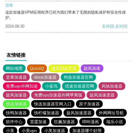
游客
这款加速器VPM应用程序已经为我们带来了无限的隐私保护和安全性保
护。
2024-08-30
支持
[0]
反对
[0]
友情链接
网站地图
QuickQ
旋风加速度器
旋风加速
坚果加速器
tiktok加速器
狗急加速器官网
免费vqn外网加速
小蓝鸟
优途加速器官网
风驰加速器
旋风加速器
免费vps加速器外网苹果版
旋风加速度器
快连加速器
快连加速器官网入口
原子加速器
快鸭加速器
快柠檬加速器
旋风加速度器
外网网址导航
软件中心
雷霆加速
狂飙加速器
哔咔漫画
瑞乐小说
小美
小美vpn
小美加速器
加速器哪个好用