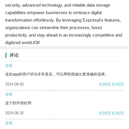
security, advanced technology, and reliable data storage
capabilities empower businesses to embrace digital
transformation effortlessly. By leveraging Expcloud's features,
organizations can streamline their processes, boost
productivity, and stay ahead in an increasingly competitive and
digitized world.#3#
评论
游客
这款app的用户评论非常真实，可以帮助我做出更准确的选择。
2024-08-30
支持
[0]
反对
[0]
游客
这个软件很好用
2024-08-30
支持
[0]
反对
[0]
游客