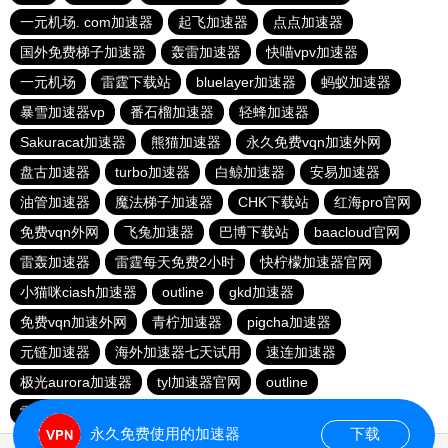
一元机场. com加速器
起飞加速器
点点加速器
国外免费梯子加速器
轰雷加速器
快喵vpv加速器
一元机场
雷霆下载站
bluelayer加速器
蚂蚁加速器
暴雪加速器vp
番石榴加速器
轻蜂加速器
Sakuracat加速器
熊猫加速器
永久免费vqn加速外网
盘古加速器
turbo加速器
白鲸加速器
安易加速器
油管加速器
魔法梯子加速器
CHK下载站
红海pro官网
免费vqn外网
飞兔加速器
巴博下载站
baacloud官网
雷轰加速器
雷霆每天免费2小时
快柠檬加速器官网
小猫咪ciash加速器
outline
gkd加速器
免费vqn加速外网
青柠加速器
pigcha加速器
元链加速器
海外加速器七天试用
速连加速器
极光aurora加速器
tyl加速器官网
outline
雷霆加速免费永久
点点加速器
啊哈加速器
outline
永久免费使用的加速器
下载