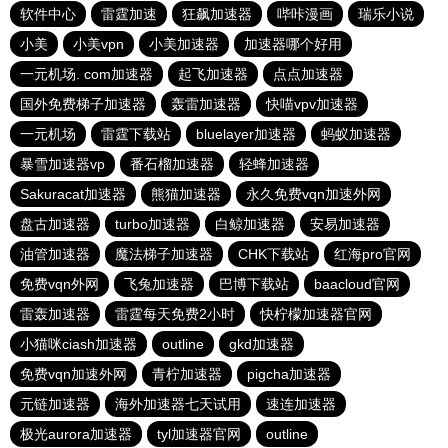
软件中心
雷霆加速
狂飙加速器
哔咔漫画
瑞乐小说
小美
小美vpn
小美加速器
加速器哪个好用
一元机场. com加速器
起飞加速器
点点加速器
国外免费梯子加速器
轰雷加速器
快喵vpv加速器
一元机场
雷霆下载站
bluelayer加速器
蚂蚁加速器
暴雪加速器vp
番石榴加速器
轻蜂加速器
Sakuracat加速器
熊猫加速器
永久免费vqn加速外网
盘古加速器
turbo加速器
白鲸加速器
安易加速器
油管加速器
魔法梯子加速器
CHK下载站
红海pro官网
免费vqn外网
飞兔加速器
巴博下载站
baacloud官网
雷轰加速器
雷霆每天免费2小时
快柠檬加速器官网
小猫咪ciash加速器
outline
gkd加速器
免费vqn加速外网
青柠加速器
pigcha加速器
元链加速器
海外加速器七天试用
速连加速器
极光aurora加速器
tyl加速器官网
outline