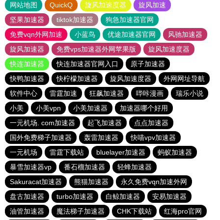
网站地图
QuickQ
旋风加速度器
旋风加速
坚果加速器
tiktok加速器
狗急加速器官网
免费vqn外网加速
小蓝鸟
优途加速器官网
风驰加速器
旋风加速器
免费vps加速器外网苹果版
旋风加速度器
快连加速器
快连加速器官网入口
原子加速器
快鸭加速器
快柠檬加速器
旋风加速度器
外网网址导航
软件中心
雷霆加速
狂飙加速器
哔咔漫画
瑞乐小说
小美
小美vpn
小美加速器
加速器哪个好用
一元机场. com加速器
起飞加速器
点点加速器
国外免费梯子加速器
轰雷加速器
快喵vpv加速器
一元机场
雷霆下载站
bluelayer加速器
蚂蚁加速器
暴雪加速器vp
番石榴加速器
轻蜂加速器
Sakuracat加速器
熊猫加速器
永久免费vqn加速外网
盘古加速器
turbo加速器
白鲸加速器
安易加速器
油管加速器
魔法梯子加速器
CHK下载站
红海pro官网