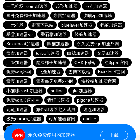
一元机场. com加速器
起飞加速器
点点加速器
国外免费梯子加速器
轰雷加速器
快喵vpv加速器
一元机场
雷霆下载站
bluelayer加速器
蚂蚁加速器
暴雪加速器vp
番石榴加速器
轻蜂加速器
Sakuracat加速器
熊猫加速器
永久免费vqn加速外网
盘古加速器
turbo加速器
白鲸加速器
安易加速器
油管加速器
魔法梯子加速器
CHK下载站
红海pro官网
免费vqn外网
飞兔加速器
巴博下载站
baacloud官网
雷轰加速器
雷霆每天免费2小时
快柠檬加速器官网
小猫咪ciash加速器
outline
gkd加速器
免费vqn加速外网
青柠加速器
pigcha加速器
元链加速器
海外加速器七天试用
速连加速器
极光aurora加速器
tyl加速器官网
outline
雷霆加速免费永久
点点加速器
啊哈加速器
outline
永久免费使用的加速器
下载