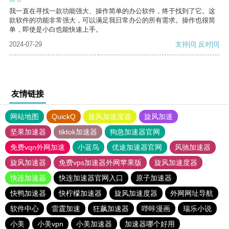
我一直在寻找一款功能强大、操作简单的办公软件，终于找到了它。这
款软件的功能非常强大，可以满足我日常办公的所有需求。操作也很简
单，即使是小白也能快速上手。
2024-07-29
支持
[0]
反对
[0]
友情链接
网站地图
QuickQ
旋风加速度器
旋风加速
坚果加速器
tiktok加速器
狗急加速器官网
免费vqn外网加速
小蓝鸟
优途加速器官网
风驰加速器
旋风加速器
免费vps加速器外网苹果版
旋风加速度器
快连加速器
快连加速器官网入口
原子加速器
快鸭加速器
快柠檬加速器
旋风加速度器
外网网址导航
软件中心
雷霆加速
狂飙加速器
哔咔漫画
瑞乐小说
小美
小美vpn
小美加速器
加速器哪个好用