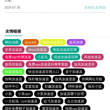
人情。
2024-07-30
支持
[0]
反对
[0]
友情链接
网站地图
QuickQ
旋风加速度器
旋风加速
坚果加速器
tiktok加速器
狗急加速器官网
免费vqn外网加速
小蓝鸟
优途加速器官网
风驰加速器
旋风加速器
免费vps加速器外网苹果版
旋风加速度器
快连加速器
快连加速器官网入口
原子加速器
快鸭加速器
快柠檬加速器
旋风加速度器
外网网址导航
软件中心
雷霆加速
狂飙加速器
哔咔漫画
瑞乐小说
小美
小美vpn
小美加速器
加速器哪个好用
一元机场. com加速器
起飞加速器
点点加速器
国外免费梯子加速器
轰雷加速器
快喵vpv加速器