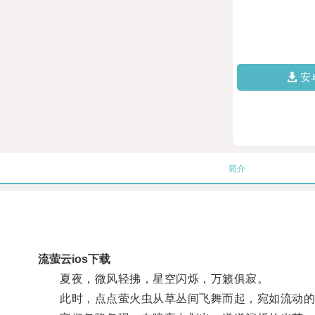
安
简介
流萤云ios下载
夏夜，微风轻拂，星空闪烁，万籁俱寂。
此时，点点萤火虫从草丛间飞舞而起，宛如流动的