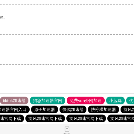
野。
tiktok加速器
狗急加速器官网
免费vqn外网加速
小蓝鸟
优
加速器官网入口
原子加速器
快鸭加速器
快柠檬加速器
旋风
速官网下载
旋风加速官网下载
旋风加速官网下载
旋风加速官