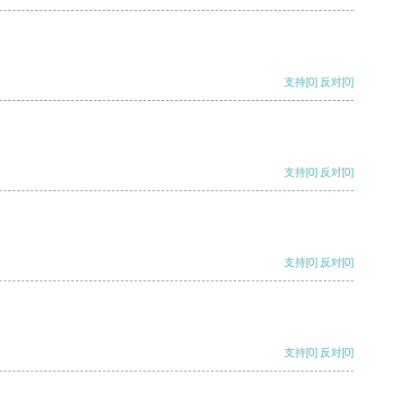
支持
[0]
反对
[0]
支持
[0]
反对
[0]
支持
[0]
反对
[0]
支持
[0]
反对
[0]