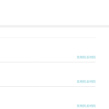
支持
[0]
反对
[0]
支持
[0]
反对
[0]
支持
[0]
反对
[0]