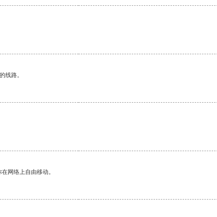
区的线路。
你在网络上自由移动。