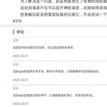
为了解决这一问题，蔚蓝档案推出了免费的国际服
这款加速器不仅可以提升网络速度，还能保障游戏
想要畅玩蔚蓝档案国际服的玩家们，不妨尝试一下
#37#
评论
游客
这款软件的功能非常全面，可以满足我所有需求。
2025-10-27
游客
这款app的老师非常专业，教学水平很高，让我能够学到实用的知识。
2025-10-27
游客
这款app是我娱乐的好帮手，让我能够放松身心，享受美好时光。
2025-10-27