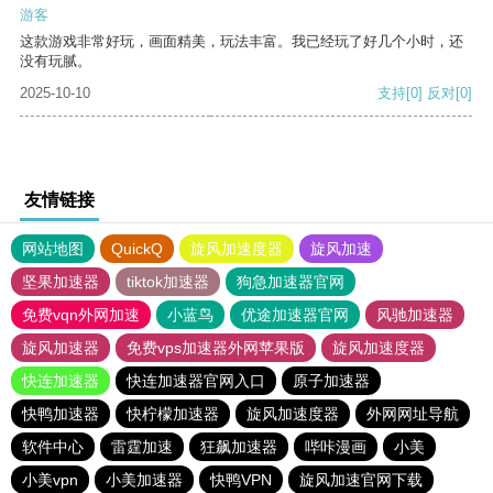
游客
这款游戏非常好玩，画面精美，玩法丰富。我已经玩了好几个小时，还
没有玩腻。
2025-10-10
支持
[0]
反对
[0]
友情链接
网站地图
QuickQ
旋风加速度器
旋风加速
坚果加速器
tiktok加速器
狗急加速器官网
免费vqn外网加速
小蓝鸟
优途加速器官网
风驰加速器
旋风加速器
免费vps加速器外网苹果版
旋风加速度器
快连加速器
快连加速器官网入口
原子加速器
快鸭加速器
快柠檬加速器
旋风加速度器
外网网址导航
软件中心
雷霆加速
狂飙加速器
哔咔漫画
小美
小美vpn
小美加速器
快鸭VPN
旋风加速官网下载