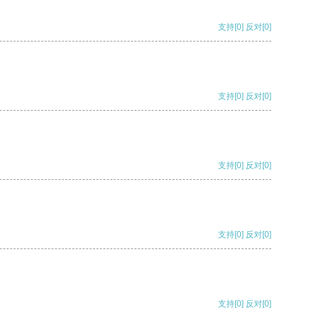
支持
[0]
反对
[0]
支持
[0]
反对
[0]
支持
[0]
反对
[0]
支持
[0]
反对
[0]
支持
[0]
反对
[0]