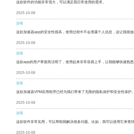
这款软件的功能非常强大，可以满足我日常使用的需求。
2025-10-08
游客
这款加速器app的安全性很高，使用过程中不会泄露个人信息，这让我很
2025-10-08
游客
这款app的用户界面简洁明了，使用起来非常容易上手，让我能够快速熟
2025-10-08
游客
这款加速器VPM应用程序已经为我们带来了无限的隐私保护和安全性保护
2025-10-08
游客
这款软件非常实用，可以帮助我解决很多问题。比如，我可以使用它来查
2025-10-08