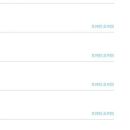
支持
[0]
反对
[0]
支持
[0]
反对
[0]
支持
[0]
反对
[0]
支持
[0]
反对
[0]