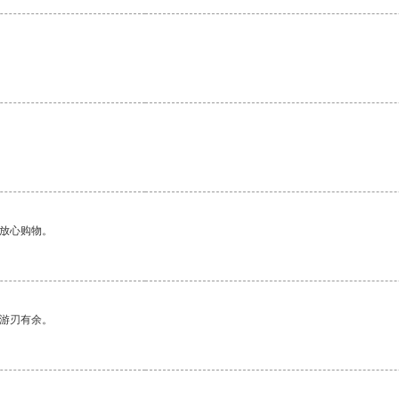
够放心购物。
中游刃有余。