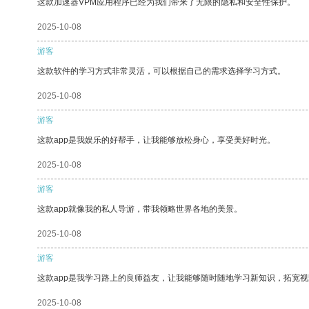
这款加速器VPM应用程序已经为我们带来了无限的隐私和安全性保护。
2025-10-08
游客
这款软件的学习方式非常灵活，可以根据自己的需求选择学习方式。
2025-10-08
游客
这款app是我娱乐的好帮手，让我能够放松身心，享受美好时光。
2025-10-08
游客
这款app就像我的私人导游，带我领略世界各地的美景。
2025-10-08
游客
这款app是我学习路上的良师益友，让我能够随时随地学习新知识，拓宽视
2025-10-08