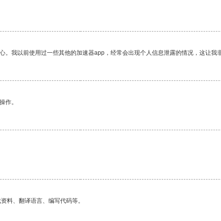
放心。我以前使用过一些其他的加速器app，经常会出现个人信息泄露的情况，这让我
悉操作。
。
找资料、翻译语言、编写代码等。