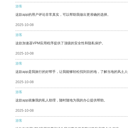
游客
这款app的用户评论非常真实，可以帮助我做出更准确的选择。
2025-10-08
游客
这款加速器VPM应用程序提供了顶级的安全性和隐私保护。
2025-10-08
游客
这款app是我旅行的好帮手，让我能够轻松找到目的地，了解当地的风土人
2025-10-08
游客
这款app就像我的私人助理，随时随地为我的办公提供帮助。
2025-10-08
游客