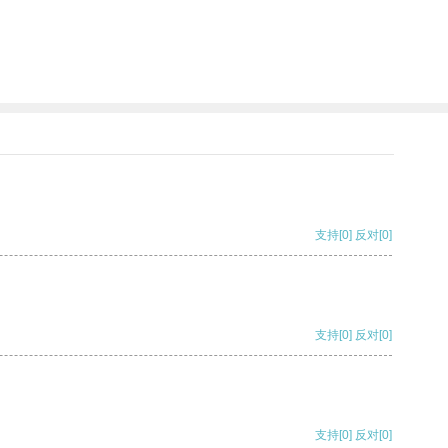
支持
[0]
反对
[0]
支持
[0]
反对
[0]
支持
[0]
反对
[0]