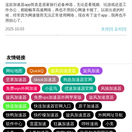
这款加速器app简直是居家旅行必备神器，无论是看视频、玩游戏还是工
作办公，都能畅享高速网络，再也不用担心网速卡顿了。以前出差的时
候，经常因为网速慢而无法正常使用网络，现在有了这个app，我再也不
用担心了。
2025-10-03
支持
[0]
反对
[0]
友情链接
网站地图
QuickQ
旋风加速度器
旋风加速
坚果加速器
tiktok加速器
狗急加速器官网
免费vqn外网加速
小蓝鸟
优途加速器官网
风驰加速器
旋风加速器
免费vps加速器外网苹果版
旋风加速度器
快连加速器
快连加速器官网入口
原子加速器
快鸭加速器
快柠檬加速器
旋风加速度器
外网网址导航
软件中心
雷霆加速
狂飙加速器
哔咔漫画
小美