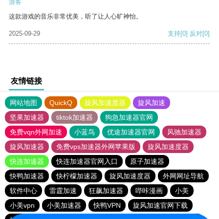
游客
这款游戏的音乐非常优美，听了让人心旷神怡。
2025-09-29
支持
[0]
反对
[0]
友情链接
网站地图
QuickQ
旋风加速度器
旋风加速
坚果加速器
tiktok加速器
狗急加速器官网
免费vqn外网加速
小蓝鸟
优途加速器官网
风驰加速器
旋风加速器
免费vps加速器外网苹果版
旋风加速度器
快连加速器
快连加速器官网入口
原子加速器
快鸭加速器
快柠檬加速器
旋风加速度器
外网网址导航
软件中心
雷霆加速
狂飙加速器
哔咔漫画
小美
小美vpn
小美加速器
快鸭VPN
旋风加速官网下载