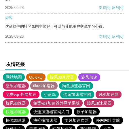
2025-09-28
支持
[0]
反对
[0]
游客
这款软件的社区氛围非常好，可以与其他用户交流学习心得。
2025-09-28
支持
[0]
反对
[0]
友情链接
网站地图
QuickQ
旋风加速度器
旋风加速
坚果加速器
tiktok加速器
狗急加速器官网
免费vqn外网加速
小蓝鸟
优途加速器官网
风驰加速器
旋风加速器
免费vps加速器外网苹果版
旋风加速度器
快连加速器
快连加速器官网入口
原子加速器
快鸭加速器
快柠檬加速器
旋风加速度器
外网网址导航