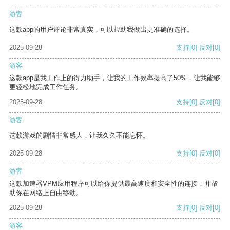
游客
这款app的用户评论非常真实，可以帮助我做出更准确的选择。
2025-09-28
支持
[0]
反对
[0]
游客
这款app是我工作上的得力助手，让我的工作效率提高了50%，让我能够
更轻松地完成工作任务。
2025-09-28
支持
[0]
反对
[0]
游客
这款游戏的剧情非常感人，让我久久不能忘怀。
2025-09-28
支持
[0]
反对
[0]
游客
这款加速器VPM应用程序可以给你提供最高速度和安全性的连接，并帮
助你在网络上自由移动。
2025-09-28
支持
[0]
反对
[0]
游客