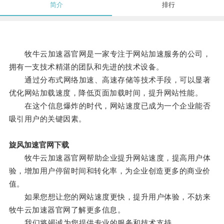
简介
排行
牧牛云加速器官网是一家专注于网站加速服务的公司，
拥有一支技术精湛的团队和先进的技术设备。
通过分布式网络加速、高速存储等技术手段，可以显著
优化网站加载速度，降低页面加载时间，提升网站性能。
在这个信息爆炸的时代，网站速度已成为一个企业能否
吸引用户的关键因素。
旋风加速官网下载
牧牛云加速器官网帮助企业提升网站速度，提高用户体
验，增加用户停留时间和转化率，为企业创造更多的商业价
值。
如果您想让您的网站速度更快，提升用户体验，不妨来
牧牛云加速器官网了解更多信息。
我们将竭诚为您提供专业的服务和技术支持。