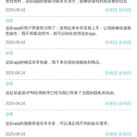
查找资料，这款app的搜索功能非常强大，能够快速找到我需要的信息。
2025-09-24
支持
[0]
反对
[0]
游客
这款app的用户界面简洁明了，使用起来非常容易上手，让我能够快速熟
悉操作。我不用看说明书，就可以轻松使用这款app。
2025-09-24
支持
[0]
反对
[0]
游客
这款app的物流非常快捷，我下单后很快就能收到商品。
2025-09-24
支持
[0]
反对
[0]
游客
这款加速器VPM应用程序已经为我们带来了无限的隐私和自由。
2025-09-24
支持
[0]
反对
[0]
游客
这款app的视频资源非常丰富，可以满足我不同的娱乐需求。
2025-09-24
支持
[0]
反对
[0]