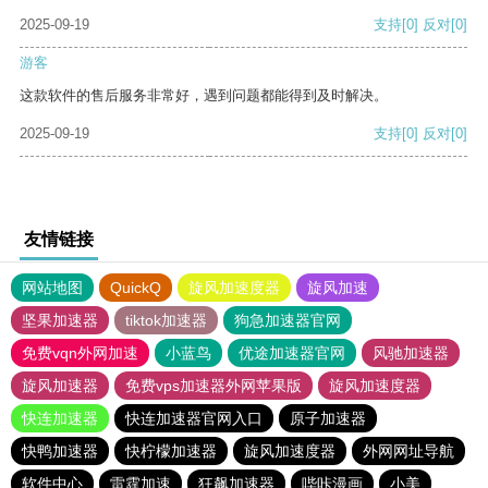
2025-09-19
支持
[0]
反对
[0]
游客
这款软件的售后服务非常好，遇到问题都能得到及时解决。
2025-09-19
支持
[0]
反对
[0]
友情链接
网站地图
QuickQ
旋风加速度器
旋风加速
坚果加速器
tiktok加速器
狗急加速器官网
免费vqn外网加速
小蓝鸟
优途加速器官网
风驰加速器
旋风加速器
免费vps加速器外网苹果版
旋风加速度器
快连加速器
快连加速器官网入口
原子加速器
快鸭加速器
快柠檬加速器
旋风加速度器
外网网址导航
软件中心
雷霆加速
狂飙加速器
哔咔漫画
小美