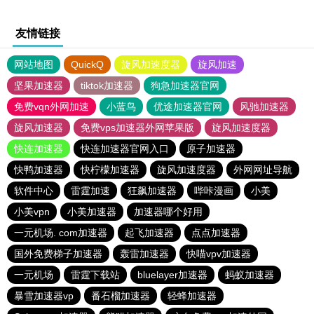
友情链接
网站地图
QuickQ
旋风加速度器
旋风加速
坚果加速器
tiktok加速器
狗急加速器官网
免费vqn外网加速
小蓝鸟
优途加速器官网
风驰加速器
旋风加速器
免费vps加速器外网苹果版
旋风加速度器
快连加速器
快连加速器官网入口
原子加速器
快鸭加速器
快柠檬加速器
旋风加速度器
外网网址导航
软件中心
雷霆加速
狂飙加速器
哔咔漫画
小美
小美vpn
小美加速器
加速器哪个好用
一元机场. com加速器
起飞加速器
点点加速器
国外免费梯子加速器
轰雷加速器
快喵vpv加速器
一元机场
雷霆下载站
bluelayer加速器
蚂蚁加速器
暴雪加速器vp
番石榴加速器
轻蜂加速器