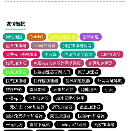
友情链接
网站地图
QuickQ
旋风加速度器
旋风加速
坚果加速器
tiktok加速器
狗急加速器官网
免费vqn外网加速
小蓝鸟
优途加速器官网
风驰加速器
旋风加速器
免费vps加速器外网苹果版
旋风加速度器
快连加速器
快连加速器官网入口
原子加速器
快鸭加速器
快柠檬加速器
旋风加速度器
外网网址导航
软件中心
雷霆加速
狂飙加速器
哔咔漫画
小美
小美vpn
小美加速器
加速器哪个好用
一元机场. com加速器
起飞加速器
点点加速器
国外免费梯子加速器
轰雷加速器
快喵vpv加速器
一元机场
雷霆下载站
bluelayer加速器
蚂蚁加速器