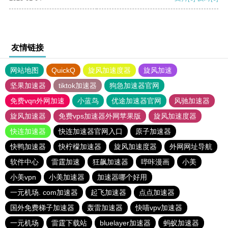
友情链接
网站地图
QuickQ
旋风加速度器
旋风加速
坚果加速器
tiktok加速器
狗急加速器官网
免费vqn外网加速
小蓝鸟
优途加速器官网
风驰加速器
旋风加速器
免费vps加速器外网苹果版
旋风加速度器
快连加速器
快连加速器官网入口
原子加速器
快鸭加速器
快柠檬加速器
旋风加速度器
外网网址导航
软件中心
雷霆加速
狂飙加速器
哔咔漫画
小美
小美vpn
小美加速器
加速器哪个好用
一元机场. com加速器
起飞加速器
点点加速器
国外免费梯子加速器
轰雷加速器
快喵vpv加速器
一元机场
雷霆下载站
bluelayer加速器
蚂蚁加速器