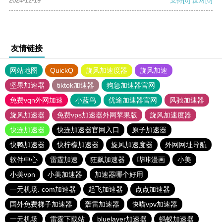
2024-12-19
支持
[0]
反对
[0]
友情链接
网站地图
QuickQ
旋风加速度器
旋风加速
坚果加速器
tiktok加速器
狗急加速器官网
免费vqn外网加速
小蓝鸟
优途加速器官网
风驰加速器
旋风加速器
免费vps加速器外网苹果版
旋风加速度器
快连加速器
快连加速器官网入口
原子加速器
快鸭加速器
快柠檬加速器
旋风加速度器
外网网址导航
软件中心
雷霆加速
狂飙加速器
哔咔漫画
小美
小美vpn
小美加速器
加速器哪个好用
一元机场. com加速器
起飞加速器
点点加速器
国外免费梯子加速器
轰雷加速器
快喵vpv加速器
一元机场
雷霆下载站
bluelayer加速器
蚂蚁加速器