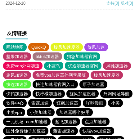
2024-12-10
支持
[0]
反对
[0]
友情链接
网站地图
QuickQ
旋风加速度器
旋风加速
坚果加速器
tiktok加速器
狗急加速器官网
免费vqn外网加速
小蓝鸟
优途加速器官网
风驰加速器
旋风加速器
免费vps加速器外网苹果版
旋风加速度器
快连加速器
快连加速器官网入口
原子加速器
快鸭加速器
快柠檬加速器
旋风加速度器
外网网址导航
软件中心
雷霆加速
狂飙加速器
哔咔漫画
小美
小美vpn
小美加速器
加速器哪个好用
一元机场. com加速器
起飞加速器
点点加速器
国外免费梯子加速器
轰雷加速器
快喵vpv加速器