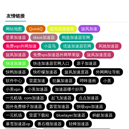
友情链接
网站地图
QuickQ
旋风加速度器
旋风加速
坚果加速器
tiktok加速器
狗急加速器官网
免费vqn外网加速
小蓝鸟
优途加速器官网
风驰加速器
旋风加速器
免费vps加速器外网苹果版
旋风加速度器
快连加速器
快连加速器官网入口
原子加速器
快鸭加速器
快柠檬加速器
旋风加速度器
外网网址导航
软件中心
雷霆加速
狂飙加速器
哔咔漫画
小美
小美vpn
小美加速器
加速器哪个好用
一元机场. com加速器
起飞加速器
点点加速器
国外免费梯子加速器
轰雷加速器
快喵vpv加速器
一元机场
雷霆下载站
bluelayer加速器
蚂蚁加速器
暴雪加速器vp
番石榴加速器
轻蜂加速器