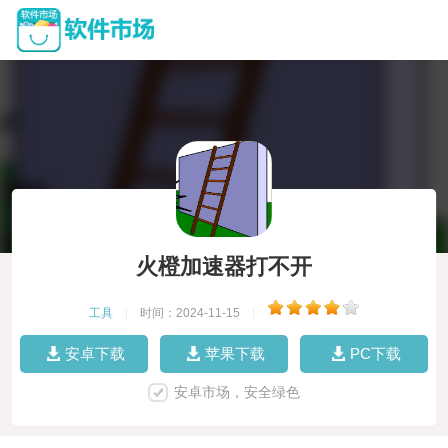
火橙加速器打不开
工具
|
时间：2024-11-15
|
安卓下载
苹果下载
PC下载
安卓市场，安全绿色