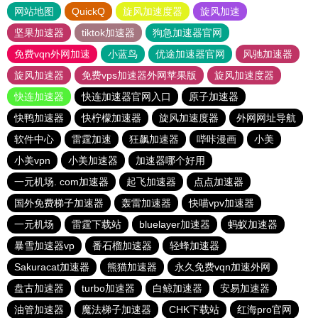
网站地图
QuickQ
旋风加速度器
旋风加速
坚果加速器
tiktok加速器
狗急加速器官网
免费vqn外网加速
小蓝鸟
优途加速器官网
风驰加速器
旋风加速器
免费vps加速器外网苹果版
旋风加速度器
快连加速器
快连加速器官网入口
原子加速器
快鸭加速器
快柠檬加速器
旋风加速度器
外网网址导航
软件中心
雷霆加速
狂飙加速器
哔咔漫画
小美
小美vpn
小美加速器
加速器哪个好用
一元机场. com加速器
起飞加速器
点点加速器
国外免费梯子加速器
轰雷加速器
快喵vpv加速器
一元机场
雷霆下载站
bluelayer加速器
蚂蚁加速器
暴雪加速器vp
番石榴加速器
轻蜂加速器
Sakuracat加速器
熊猫加速器
永久免费vqn加速外网
盘古加速器
turbo加速器
白鲸加速器
安易加速器
油管加速器
魔法梯子加速器
CHK下载站
红海pro官网