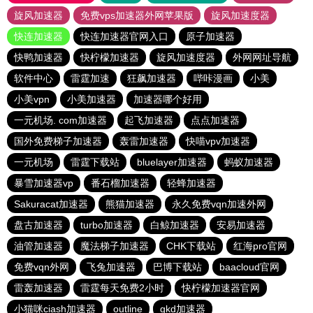
旋风加速器
免费vps加速器外网苹果版
旋风加速度器
快连加速器
快连加速器官网入口
原子加速器
快鸭加速器
快柠檬加速器
旋风加速度器
外网网址导航
软件中心
雷霆加速
狂飙加速器
哔咔漫画
小美
小美vpn
小美加速器
加速器哪个好用
一元机场. com加速器
起飞加速器
点点加速器
国外免费梯子加速器
轰雷加速器
快喵vpv加速器
一元机场
雷霆下载站
bluelayer加速器
蚂蚁加速器
暴雪加速器vp
番石榴加速器
轻蜂加速器
Sakuracat加速器
熊猫加速器
永久免费vqn加速外网
盘古加速器
turbo加速器
白鲸加速器
安易加速器
油管加速器
魔法梯子加速器
CHK下载站
红海pro官网
免费vqn外网
飞兔加速器
巴博下载站
baacloud官网
雷轰加速器
雷霆每天免费2小时
快柠檬加速器官网
小猫咪ciash加速器
outline
gkd加速器