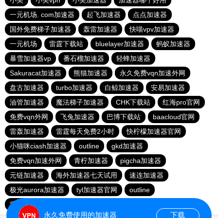
小美
小美vpn
小美加速器
加速器哪个好用
一元机场. com加速器
起飞加速器
点点加速器
国外免费梯子加速器
轰雷加速器
快喵vpv加速器
一元机场
雷霆下载站
bluelayer加速器
蚂蚁加速器
暴雪加速器vp
番石榴加速器
轻蜂加速器
Sakuracat加速器
熊猫加速器
永久免费vqn加速外网
盘古加速器
turbo加速器
白鲸加速器
安易加速器
油管加速器
魔法梯子加速器
CHK下载站
红海pro官网
免费vqn外网
飞兔加速器
巴博下载站
baacloud官网
雷轰加速器
雷霆每天免费2小时
快柠檬加速器官网
小猫咪ciash加速器
outline
gkd加速器
免费vqn加速外网
青柠加速器
pigcha加速器
元链加速器
海外加速器七天试用
速连加速器
极光aurora加速器
tyl加速器官网
outline
雷霆加速免费永久
点点加速器
啊哈加速器
outline
永久免费使用的加速器
下载