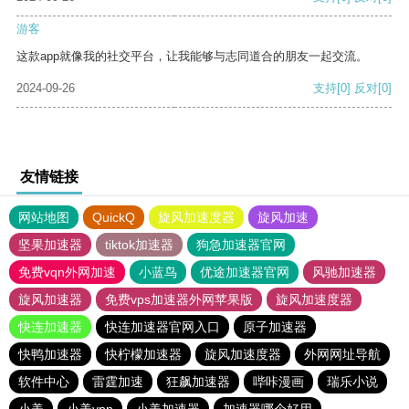
游客
这款app就像我的社交平台，让我能够与志同道合的朋友一起交流。
2024-09-26
支持
[0]
反对
[0]
友情链接
网站地图
QuickQ
旋风加速度器
旋风加速
坚果加速器
tiktok加速器
狗急加速器官网
免费vqn外网加速
小蓝鸟
优途加速器官网
风驰加速器
旋风加速器
免费vps加速器外网苹果版
旋风加速度器
快连加速器
快连加速器官网入口
原子加速器
快鸭加速器
快柠檬加速器
旋风加速度器
外网网址导航
软件中心
雷霆加速
狂飙加速器
哔咔漫画
瑞乐小说