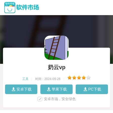
奶云vp
工具
|
时间：2024-09-26
|
安卓下载
苹果下载
PC下载
安卓市场，安全绿色