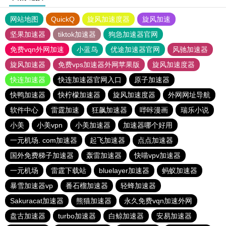
网站地图
QuickQ
旋风加速度器
旋风加速
坚果加速器
tiktok加速器
狗急加速器官网
免费vqn外网加速
小蓝鸟
优途加速器官网
风驰加速器
旋风加速器
免费vps加速器外网苹果版
旋风加速度器
快连加速器
快连加速器官网入口
原子加速器
快鸭加速器
快柠檬加速器
旋风加速度器
外网网址导航
软件中心
雷霆加速
狂飙加速器
哔咔漫画
瑞乐小说
小美
小美vpn
小美加速器
加速器哪个好用
一元机场. com加速器
起飞加速器
点点加速器
国外免费梯子加速器
轰雷加速器
快喵vpv加速器
一元机场
雷霆下载站
bluelayer加速器
蚂蚁加速器
暴雪加速器vp
番石榴加速器
轻蜂加速器
Sakuracat加速器
熊猫加速器
永久免费vqn加速外网
盘古加速器
turbo加速器
白鲸加速器
安易加速器