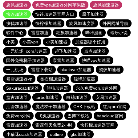
旋风加速器
免费vps加速器外网苹果版
旋风加速度器
快连加速器
快连加速器官网入口
原子加速器
快鸭加速器
快柠檬加速器
旋风加速度器
外网网址导航
软件中心
雷霆加速
狂飙加速器
哔咔漫画
瑞乐小说
小美
小美vpn
小美加速器
加速器哪个好用
一元机场. com加速器
起飞加速器
点点加速器
国外免费梯子加速器
轰雷加速器
快喵vpv加速器
一元机场
雷霆下载站
bluelayer加速器
蚂蚁加速器
暴雪加速器vp
番石榴加速器
轻蜂加速器
Sakuracat加速器
熊猫加速器
永久免费vqn加速外网
盘古加速器
turbo加速器
白鲸加速器
安易加速器
油管加速器
魔法梯子加速器
CHK下载站
红海pro官网
免费vqn外网
飞兔加速器
巴博下载站
baacloud官网
雷轰加速器
雷霆每天免费2小时
快柠檬加速器官网
小猫咪ciash加速器
outline
gkd加速器