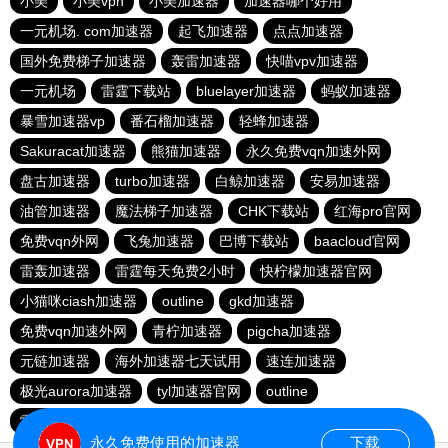
小美
小美vpn
小美加速器
加速器哪个好用
一元机场. com加速器
起飞加速器
点点加速器
国外免费梯子加速器
轰雷加速器
快喵vpv加速器
一元机场
雷霆下载站
bluelayer加速器
蚂蚁加速器
暴雪加速器vp
番石榴加速器
轻蜂加速器
Sakuracat加速器
熊猫加速器
永久免费vqn加速外网
盘古加速器
turbo加速器
白鲸加速器
安易加速器
油管加速器
魔法梯子加速器
CHK下载站
红海pro官网
免费vqn外网
飞兔加速器
巴博下载站
baacloud官网
雷轰加速器
雷霆每天免费2小时
快柠檬加速器官网
小猫咪ciash加速器
outline
gkd加速器
免费vqn加速外网
青柠加速器
pigcha加速器
元链加速器
海外加速器七天试用
速连加速器
极光aurora加速器
tyl加速器官网
outline
雷霆加速免费永久
点点加速器
啊哈加速器
outline
永久免费使用的加速器
下载