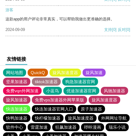
游客
这款app的用户评论非常真实，可以帮助我做出更准确的选择。
2024-09-09
支持
[0]
反对
[0]
友情链接
网站地图
QuickQ
旋风加速度器
旋风加速
坚果加速器
tiktok加速器
狗急加速器官网
免费vqn外网加速
小蓝鸟
优途加速器官网
风驰加速器
旋风加速器
免费vps加速器外网苹果版
旋风加速度器
快连加速器
快连加速器官网入口
原子加速器
快鸭加速器
快柠檬加速器
旋风加速度器
外网网址导航
软件中心
雷霆加速
狂飙加速器
哔咔漫画
瑞乐小说