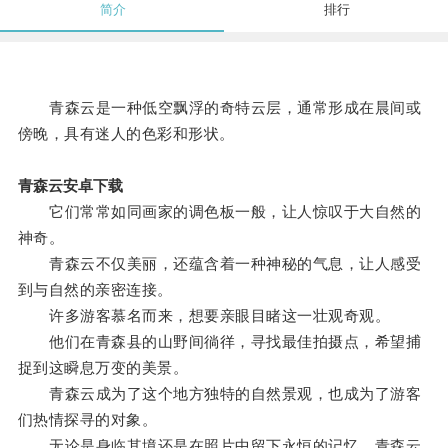
简介
排行
青森云是一种低空飘浮的奇特云层，通常形成在晨间或
傍晚，具有迷人的色彩和形状。
青森云安卓下载
它们常常如同画家的调色板一般，让人惊叹于大自然的
神奇。
青森云不仅美丽，还蕴含着一种神秘的气息，让人感受
到与自然的亲密连接。
许多游客慕名而来，想要亲眼目睹这一壮观奇观。
他们在青森县的山野间徜徉，寻找最佳拍摄点，希望捕
捉到这瞬息万变的美景。
青森云成为了这个地方独特的自然景观，也成为了游客
们热情探寻的对象。
无论是身临其境还是在照片中留下永恒的记忆，青森云