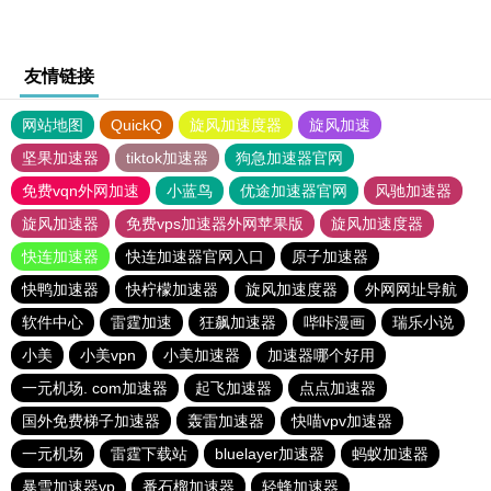
友情链接
网站地图
QuickQ
旋风加速度器
旋风加速
坚果加速器
tiktok加速器
狗急加速器官网
免费vqn外网加速
小蓝鸟
优途加速器官网
风驰加速器
旋风加速器
免费vps加速器外网苹果版
旋风加速度器
快连加速器
快连加速器官网入口
原子加速器
快鸭加速器
快柠檬加速器
旋风加速度器
外网网址导航
软件中心
雷霆加速
狂飙加速器
哔咔漫画
瑞乐小说
小美
小美vpn
小美加速器
加速器哪个好用
一元机场. com加速器
起飞加速器
点点加速器
国外免费梯子加速器
轰雷加速器
快喵vpv加速器
一元机场
雷霆下载站
bluelayer加速器
蚂蚁加速器
暴雪加速器vp
番石榴加速器
轻蜂加速器