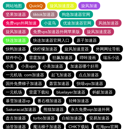
网站地图
QuickQ
旋风加速度器
旋风加速
坚果加速器
tiktok加速器
狗急加速器官网
免费vqn外网加速
小蓝鸟
优途加速器官网
风驰加速器
旋风加速器
免费vps加速器外网苹果版
旋风加速度器
快连加速器
快连加速器官网入口
原子加速器
快鸭加速器
快柠檬加速器
旋风加速度器
外网网址导航
软件中心
雷霆加速
狂飙加速器
哔咔漫画
瑞乐小说
小美
小美vpn
小美加速器
加速器哪个好用
一元机场. com加速器
起飞加速器
点点加速器
国外免费梯子加速器
轰雷加速器
快喵vpv加速器
一元机场
雷霆下载站
bluelayer加速器
蚂蚁加速器
暴雪加速器vp
番石榴加速器
轻蜂加速器
Sakuracat加速器
熊猫加速器
永久免费vqn加速外网
盘古加速器
turbo加速器
白鲸加速器
安易加速器
油管加速器
魔法梯子加速器
CHK下载站
红海pro官网