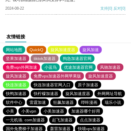
2024-08-22
支持
[0]
反对
[0]
友情链接
网站地图
QuickQ
旋风加速度器
旋风加速
坚果加速器
tiktok加速器
狗急加速器官网
免费vqn外网加速
小蓝鸟
优途加速器官网
风驰加速器
旋风加速器
免费vps加速器外网苹果版
旋风加速度器
快连加速器
快连加速器官网入口
原子加速器
快鸭加速器
快柠檬加速器
旋风加速度器
外网网址导航
软件中心
雷霆加速
狂飙加速器
哔咔漫画
瑞乐小说
小美
小美vpn
小美加速器
加速器哪个好用
一元机场. com加速器
起飞加速器
点点加速器
国外免费梯子加速器
轰雷加速器
快喵vpv加速器