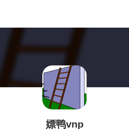
嫖鸭vnp