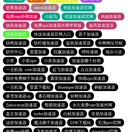
坚果加速器
tiktok加速器
狗急加速器官网
免费vqn外网加速
小蓝鸟
优途加速器官网
风驰加速器
旋风加速器
免费vps加速器外网苹果版
旋风加速度器
快连加速器
快连加速器官网入口
原子加速器
快鸭加速器
快柠檬加速器
旋风加速度器
外网网址导航
软件中心
雷霆加速
狂飙加速器
哔咔漫画
瑞乐小说
小美
小美vpn
小美加速器
加速器哪个好用
一元机场. com加速器
起飞加速器
点点加速器
国外免费梯子加速器
轰雷加速器
快喵vpv加速器
一元机场
雷霆下载站
bluelayer加速器
蚂蚁加速器
暴雪加速器vp
番石榴加速器
轻蜂加速器
Sakuracat加速器
熊猫加速器
永久免费vqn加速外网
盘古加速器
turbo加速器
白鲸加速器
安易加速器
油管加速器
魔法梯子加速器
CHK下载站
红海pro官网
免费vqn外网
飞兔加速器
巴博下载站
baacloud官网