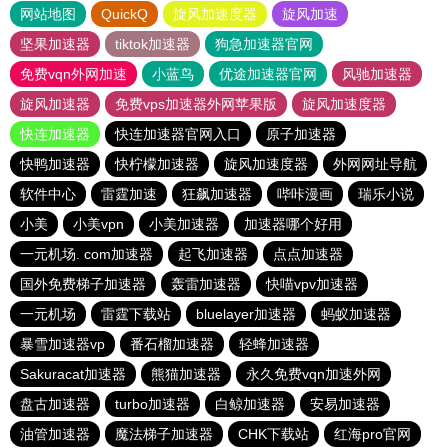
网站地图
QuickQ
旋风加速度器
旋风加速
坚果加速器
tiktok加速器
狗急加速器官网
免费vqn外网加速
小蓝鸟
优途加速器官网
风驰加速器
旋风加速器
免费vps加速器外网苹果版
旋风加速度器
快连加速器
快连加速器官网入口
原子加速器
快鸭加速器
快柠檬加速器
旋风加速度器
外网网址导航
软件中心
雷霆加速
狂飙加速器
哔咔漫画
瑞乐小说
小美
小美vpn
小美加速器
加速器哪个好用
一元机场. com加速器
起飞加速器
点点加速器
国外免费梯子加速器
轰雷加速器
快喵vpv加速器
一元机场
雷霆下载站
bluelayer加速器
蚂蚁加速器
暴雪加速器vp
番石榴加速器
轻蜂加速器
Sakuracat加速器
熊猫加速器
永久免费vqn加速外网
盘古加速器
turbo加速器
白鲸加速器
安易加速器
油管加速器
魔法梯子加速器
CHK下载站
红海pro官网