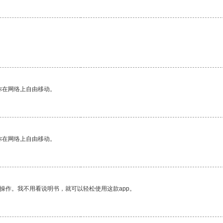
你在网络上自由移动。
你在网络上自由移动。
操作。我不用看说明书，就可以轻松使用这款app。