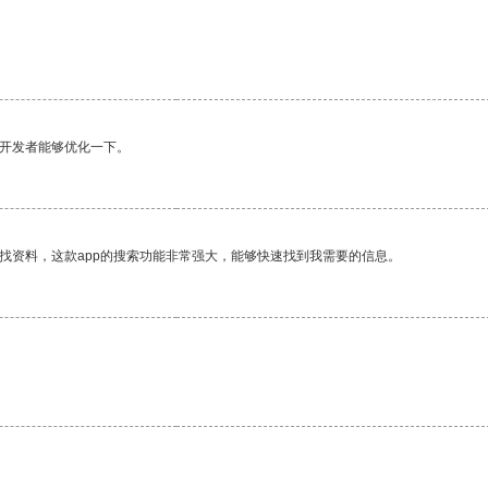
望开发者能够优化一下。
找资料，这款app的搜索功能非常强大，能够快速找到我需要的信息。