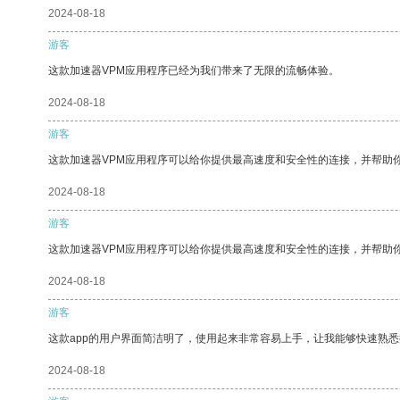
2024-08-18
游客
这款加速器VPM应用程序已经为我们带来了无限的流畅体验。
2024-08-18
游客
这款加速器VPM应用程序可以给你提供最高速度和安全性的连接，并帮助
2024-08-18
游客
这款加速器VPM应用程序可以给你提供最高速度和安全性的连接，并帮助
2024-08-18
游客
这款app的用户界面简洁明了，使用起来非常容易上手，让我能够快速熟悉
2024-08-18