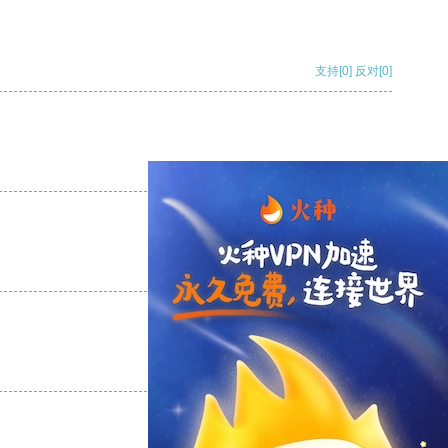
支持
[0]
反对
[0]
支持
[0]
反对
[0]
支持
[0]
反对
[0]
支持
[0]
反对
[0]