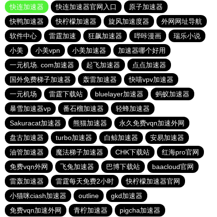
快连加速器
快连加速器官网入口
原子加速器
快鸭加速器
快柠檬加速器
旋风加速度器
外网网址导航
软件中心
雷霆加速
狂飙加速器
哔咔漫画
瑞乐小说
小美
小美vpn
小美加速器
加速器哪个好用
一元机场. com加速器
起飞加速器
点点加速器
国外免费梯子加速器
轰雷加速器
快喵vpv加速器
一元机场
雷霆下载站
bluelayer加速器
蚂蚁加速器
暴雪加速器vp
番石榴加速器
轻蜂加速器
Sakuracat加速器
熊猫加速器
永久免费vqn加速外网
盘古加速器
turbo加速器
白鲸加速器
安易加速器
油管加速器
魔法梯子加速器
CHK下载站
红海pro官网
免费vqn外网
飞兔加速器
巴博下载站
baacloud官网
雷轰加速器
雷霆每天免费2小时
快柠檬加速器官网
小猫咪ciash加速器
outline
gkd加速器
免费vqn加速外网
青柠加速器
pigcha加速器