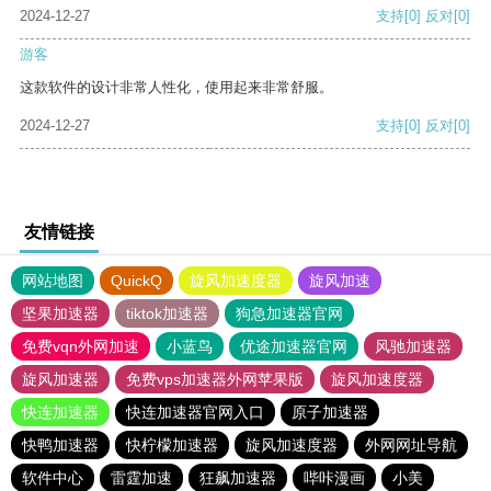
2024-12-27
支持
[0]
反对
[0]
游客
这款软件的设计非常人性化，使用起来非常舒服。
2024-12-27
支持
[0]
反对
[0]
友情链接
网站地图
QuickQ
旋风加速度器
旋风加速
坚果加速器
tiktok加速器
狗急加速器官网
免费vqn外网加速
小蓝鸟
优途加速器官网
风驰加速器
旋风加速器
免费vps加速器外网苹果版
旋风加速度器
快连加速器
快连加速器官网入口
原子加速器
快鸭加速器
快柠檬加速器
旋风加速度器
外网网址导航
软件中心
雷霆加速
狂飙加速器
哔咔漫画
小美