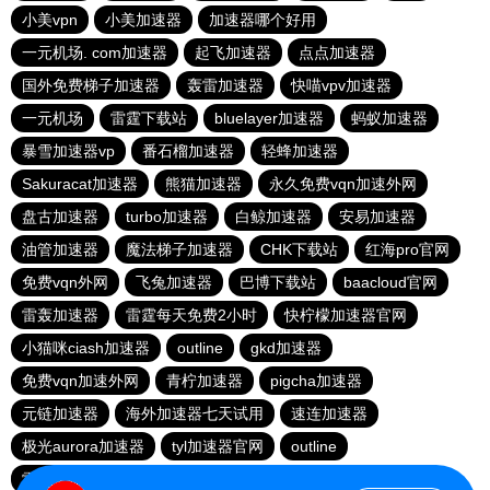
小美vpn
小美加速器
加速器哪个好用
一元机场. com加速器
起飞加速器
点点加速器
国外免费梯子加速器
轰雷加速器
快喵vpv加速器
一元机场
雷霆下载站
bluelayer加速器
蚂蚁加速器
暴雪加速器vp
番石榴加速器
轻蜂加速器
Sakuracat加速器
熊猫加速器
永久免费vqn加速外网
盘古加速器
turbo加速器
白鲸加速器
安易加速器
油管加速器
魔法梯子加速器
CHK下载站
红海pro官网
免费vqn外网
飞兔加速器
巴博下载站
baacloud官网
雷轰加速器
雷霆每天免费2小时
快柠檬加速器官网
小猫咪ciash加速器
outline
gkd加速器
免费vqn加速外网
青柠加速器
pigcha加速器
元链加速器
海外加速器七天试用
速连加速器
极光aurora加速器
tyl加速器官网
outline
雷霆加速免费永久
点点加速器
啊哈加速器
outline