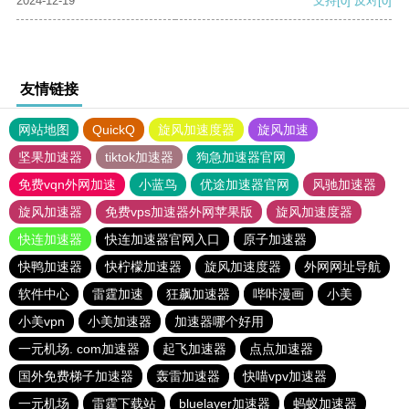
2024-12-19
支持
[0]
反对
[0]
友情链接
网站地图
QuickQ
旋风加速度器
旋风加速
坚果加速器
tiktok加速器
狗急加速器官网
免费vqn外网加速
小蓝鸟
优途加速器官网
风驰加速器
旋风加速器
免费vps加速器外网苹果版
旋风加速度器
快连加速器
快连加速器官网入口
原子加速器
快鸭加速器
快柠檬加速器
旋风加速度器
外网网址导航
软件中心
雷霆加速
狂飙加速器
哔咔漫画
小美
小美vpn
小美加速器
加速器哪个好用
一元机场. com加速器
起飞加速器
点点加速器
国外免费梯子加速器
轰雷加速器
快喵vpv加速器
一元机场
雷霆下载站
bluelayer加速器
蚂蚁加速器