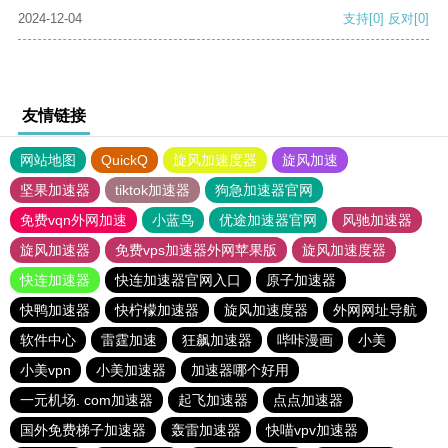
2024-12-04
支持
[0]
反对
[0]
友情链接
网站地图
QuickQ
旋风加速度器
旋风加速
坚果加速器
tiktok加速器
狗急加速器官网
免费vqn外网加速
小蓝鸟
优途加速器官网
风驰加速器
旋风加速器
免费vps加速器外网苹果版
旋风加速度器
快连加速器
快连加速器官网入口
原子加速器
快鸭加速器
快柠檬加速器
旋风加速度器
外网网址导航
软件中心
雷霆加速
狂飙加速器
哔咔漫画
小美
小美vpn
小美加速器
加速器哪个好用
一元机场. com加速器
起飞加速器
点点加速器
国外免费梯子加速器
轰雷加速器
快喵vpv加速器