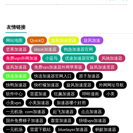
友情链接
网站地图
QuickQ
旋风加速度器
旋风加速
坚果加速器
tiktok加速器
狗急加速器官网
免费vqn外网加速
小蓝鸟
优途加速器官网
风驰加速器
旋风加速器
免费vps加速器外网苹果版
旋风加速度器
快连加速器
快连加速器官网入口
原子加速器
快鸭加速器
快柠檬加速器
旋风加速度器
外网网址导航
软件中心
雷霆加速
狂飙加速器
哔咔漫画
小美
小美vpn
小美加速器
加速器哪个好用
一元机场. com加速器
起飞加速器
点点加速器
国外免费梯子加速器
轰雷加速器
快喵vpv加速器
一元机场
雷霆下载站
bluelayer加速器
蚂蚁加速器