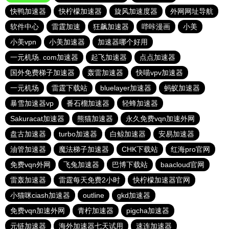
快鸭加速器
快柠檬加速器
旋风加速度器
外网网址导航
软件中心
雷霆加速
狂飙加速器
哔咔漫画
小美
小美vpn
小美加速器
加速器哪个好用
一元机场. com加速器
起飞加速器
点点加速器
国外免费梯子加速器
轰雷加速器
快喵vpv加速器
一元机场
雷霆下载站
bluelayer加速器
蚂蚁加速器
暴雪加速器vp
番石榴加速器
轻蜂加速器
Sakuracat加速器
熊猫加速器
永久免费vqn加速外网
盘古加速器
turbo加速器
白鲸加速器
安易加速器
油管加速器
魔法梯子加速器
CHK下载站
红海pro官网
免费vqn外网
飞兔加速器
巴博下载站
baacloud官网
雷轰加速器
雷霆每天免费2小时
快柠檬加速器官网
小猫咪ciash加速器
outline
gkd加速器
免费vqn加速外网
青柠加速器
pigcha加速器
元链加速器
海外加速器七天试用
速连加速器