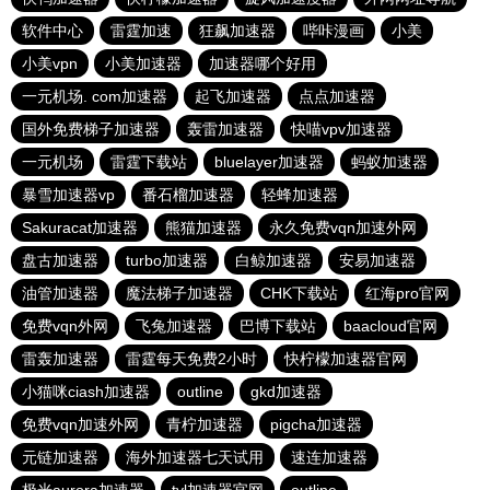
软件中心
雷霆加速
狂飙加速器
哔咔漫画
小美
小美vpn
小美加速器
加速器哪个好用
一元机场. com加速器
起飞加速器
点点加速器
国外免费梯子加速器
轰雷加速器
快喵vpv加速器
一元机场
雷霆下载站
bluelayer加速器
蚂蚁加速器
暴雪加速器vp
番石榴加速器
轻蜂加速器
Sakuracat加速器
熊猫加速器
永久免费vqn加速外网
盘古加速器
turbo加速器
白鲸加速器
安易加速器
油管加速器
魔法梯子加速器
CHK下载站
红海pro官网
免费vqn外网
飞兔加速器
巴博下载站
baacloud官网
雷轰加速器
雷霆每天免费2小时
快柠檬加速器官网
小猫咪ciash加速器
outline
gkd加速器
免费vqn加速外网
青柠加速器
pigcha加速器
元链加速器
海外加速器七天试用
速连加速器