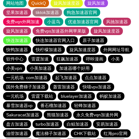
网站地图
QuickQ
旋风加速度器
旋风加速
坚果加速器
tiktok加速器
狗急加速器官网
免费vqn外网加速
小蓝鸟
优途加速器官网
风驰加速器
旋风加速器
免费vps加速器外网苹果版
旋风加速度器
快连加速器
快连加速器官网入口
原子加速器
快鸭加速器
快柠檬加速器
旋风加速度器
外网网址导航
软件中心
雷霆加速
狂飙加速器
哔咔漫画
小美
小美vpn
小美加速器
加速器哪个好用
一元机场. com加速器
起飞加速器
点点加速器
国外免费梯子加速器
轰雷加速器
快喵vpv加速器
一元机场
雷霆下载站
bluelayer加速器
蚂蚁加速器
暴雪加速器vp
番石榴加速器
轻蜂加速器
Sakuracat加速器
熊猫加速器
永久免费vqn加速外网
盘古加速器
turbo加速器
白鲸加速器
安易加速器
油管加速器
魔法梯子加速器
CHK下载站
红海pro官网