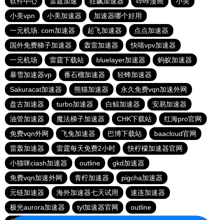
软件中心
雷霆加速
狂飙加速器
哔咔漫画
小美
小美vpn
小美加速器
加速器哪个好用
一元机场. com加速器
起飞加速器
点点加速器
国外免费梯子加速器
轰雷加速器
快喵vpv加速器
一元机场
雷霆下载站
bluelayer加速器
蚂蚁加速器
暴雪加速器vp
番石榴加速器
轻蜂加速器
Sakuracat加速器
熊猫加速器
永久免费vqn加速外网
盘古加速器
turbo加速器
白鲸加速器
安易加速器
油管加速器
魔法梯子加速器
CHK下载站
红海pro官网
免费vqn外网
飞兔加速器
巴博下载站
baacloud官网
雷轰加速器
雷霆每天免费2小时
快柠檬加速器官网
小猫咪ciash加速器
outline
gkd加速器
免费vqn加速外网
青柠加速器
pigcha加速器
元链加速器
海外加速器七天试用
速连加速器
极光aurora加速器
tyl加速器官网
outline