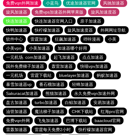
免费vqn外网加速
小蓝鸟
优途加速器官网
风驰加速器
旋风加速器
免费vps加速器外网苹果版
旋风加速度器
快连加速器
快连加速器官网入口
原子加速器
快鸭加速器
快柠檬加速器
旋风加速度器
外网网址导航
软件中心
雷霆加速
狂飙加速器
哔咔漫画
小美
小美vpn
小美加速器
加速器哪个好用
一元机场. com加速器
起飞加速器
点点加速器
国外免费梯子加速器
轰雷加速器
快喵vpv加速器
一元机场
雷霆下载站
bluelayer加速器
蚂蚁加速器
暴雪加速器vp
番石榴加速器
轻蜂加速器
Sakuracat加速器
熊猫加速器
永久免费vqn加速外网
盘古加速器
turbo加速器
白鲸加速器
安易加速器
油管加速器
魔法梯子加速器
CHK下载站
红海pro官网
免费vqn外网
飞兔加速器
巴博下载站
baacloud官网
雷轰加速器
雷霆每天免费2小时
快柠檬加速器官网