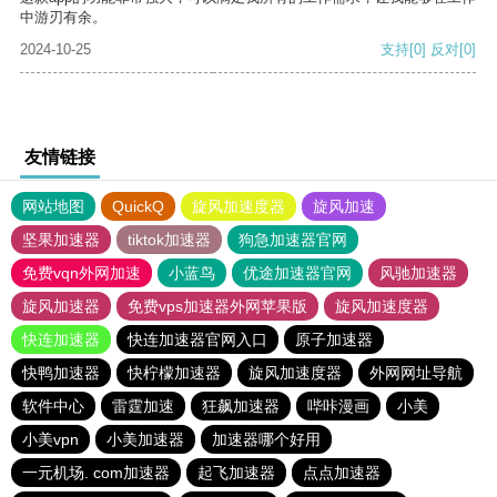
中游刃有余。
2024-10-25
支持
[0]
反对
[0]
友情链接
网站地图
QuickQ
旋风加速度器
旋风加速
坚果加速器
tiktok加速器
狗急加速器官网
免费vqn外网加速
小蓝鸟
优途加速器官网
风驰加速器
旋风加速器
免费vps加速器外网苹果版
旋风加速度器
快连加速器
快连加速器官网入口
原子加速器
快鸭加速器
快柠檬加速器
旋风加速度器
外网网址导航
软件中心
雷霆加速
狂飙加速器
哔咔漫画
小美
小美vpn
小美加速器
加速器哪个好用
一元机场. com加速器
起飞加速器
点点加速器