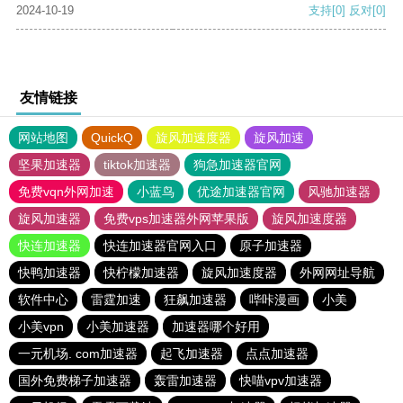
2024-10-19
支持
[0]
反对
[0]
友情链接
网站地图
QuickQ
旋风加速度器
旋风加速
坚果加速器
tiktok加速器
狗急加速器官网
免费vqn外网加速
小蓝鸟
优途加速器官网
风驰加速器
旋风加速器
免费vps加速器外网苹果版
旋风加速度器
快连加速器
快连加速器官网入口
原子加速器
快鸭加速器
快柠檬加速器
旋风加速度器
外网网址导航
软件中心
雷霆加速
狂飙加速器
哔咔漫画
小美
小美vpn
小美加速器
加速器哪个好用
一元机场. com加速器
起飞加速器
点点加速器
国外免费梯子加速器
轰雷加速器
快喵vpv加速器